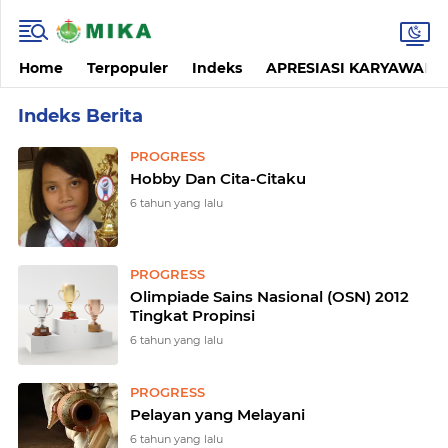
Home
Terpopuler
Indeks
APRESIASI KARYAWAN
Home
Currently Browsing: PROGRESS
PROGRESS
Hobby Dan Cita-Citaku
6 tahun yang lalu
PROGRESS
Olimpiade Sains Nasional (OSN) 2012
Tingkat Propinsi
6 tahun yang lalu
PROGRESS
Pelayan yang Melayani
6 tahun yang lalu