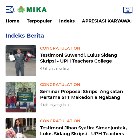
Home
Terpopuler
Indeks
APRESIASI KARYAWAN
Home
Currently Browsing: CONGRATULATION
CONGRATULATION
Testimoni Suwendi, Lulus Sidang
Skripsi - UPH Teachers College
4 tahun yang lalu
CONGRATULATION
Seminar Proposal Skripsi Angkatan
Pertama STT Makedonia Ngabang
4 tahun yang lalu
CONGRATULATION
Testimoni Jihan Syafira Simanjuntak,
Lulus Sidang Skripsi - UPH Teachers