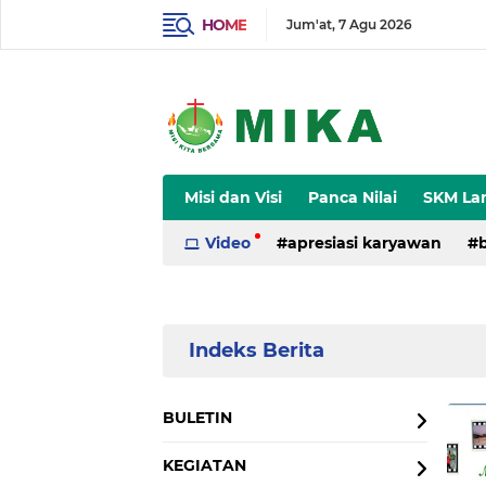
HOME
Jum'at
7 Agu 2026
Misi dan Visi
Panca Nilai
SKM La
Sejarah
Video
apresiasi karyawan
Home
Currently Browsing: VIDEO
BULETIN
KEGIATAN