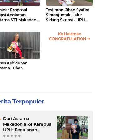
inar Proposal
Testimoni Jihan Syafira
ipsi Angkatan
Simanjuntak, Lulus
tama STT Makedonia
Sidang Skripsi - UPH
abang
Teachers College
Ke Halaman
CONGRATULATION
ses Kehidupan
sama Tuhan
rita Terpopuler
Dari Asrama
Makedonia ke Kampus
UPH: Perjalanan
Pendidikan Neli dari