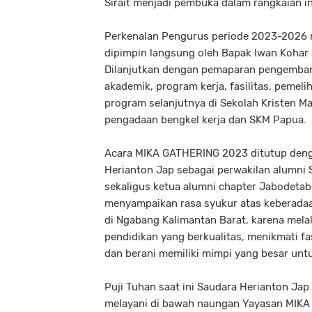
Sirait menjadi pembuka dalam rangkaian in
Perkenalan Pengurus periode 2023-2026 m
dipimpin langsung oleh Bapak Iwan Kohar
Dilanjutkan dengan pemaparan pengemban
akademik, program kerja, fasilitas, pemeli
program selanjutnya di Sekolah Kristen M
pengadaan bengkel kerja dan SKM Papua.
Acara MIKA GATHERING 2023 ditutup denga
Herianton Jap sebagai perwakilan alumni 
sekaligus ketua alumni chapter Jabodetab
menyampaikan rasa syukur atas keberadaa
di Ngabang Kalimantan Barat, karena mela
pendidikan yang berkualitas, menikmati fa
dan berani memiliki mimpi yang besar untu
Puji Tuhan saat ini Saudara Herianton Ja
melayani di bawah naungan Yayasan MIKA d