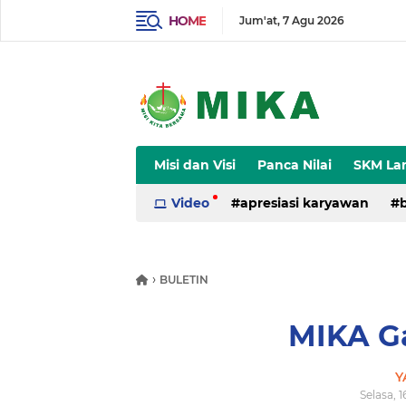
HOME
Jum'at
7 Agu 2026
Misi dan Visi
Panca Nilai
SKM La
Sejarah
Video
apresiasi karyawan
video
›
BULETIN
MIKA G
Y
Selasa, 