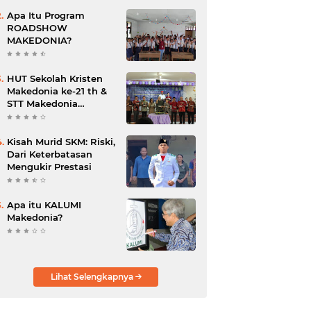
Papua
Apa Itu Program
ROADSHOW
MAKEDONIA?
HUT Sekolah Kristen
Makedonia ke-21 th &
STT Makedonia
Ngabang ke-4 th
Kisah Murid SKM: Riski,
Dari Keterbatasan
Mengukir Prestasi
Apa itu KALUMI
Makedonia?
Lihat Selengkapnya