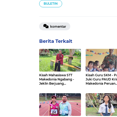
BULETIN
komentar
Berita Terkait
Kisah Mahasiswa STT
Kisah Guru SKM - P
Makedonia Ngabang -
Juki Guru PAUD Kri
Jeklin Berjuang
Makedonia Peruan
Menggapai Mimpi
Dalam, Sanggau