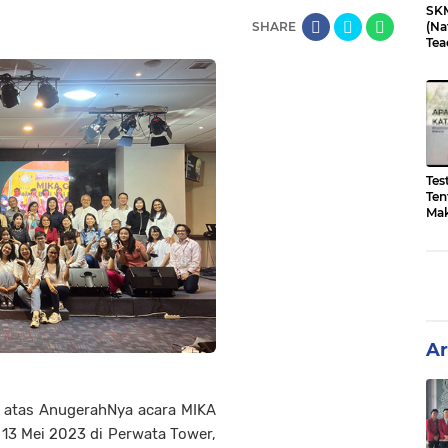
SKM
SHARE
(Na
Tea
202
Tes
Ten
Mak
Ar
 atas AnugerahNya acara MIKA
13 Mei 2023 di Perwata Tower,